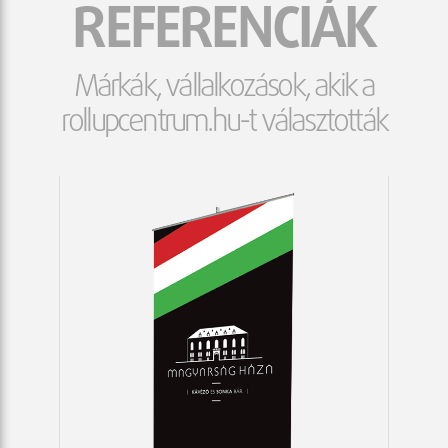
REFERENCIÁK
Márkák, vállalkozások, akik a
rollupcentrum.hu-t választották