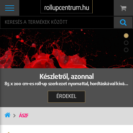
Készletről, azonnal
85 x 200 cm-es roll-up szerkezet nyomattal, hordtáskával kiváló minőségben: 23.500 Ft/db + Áfa áron.
ÉRDEKEL
ÁSZF