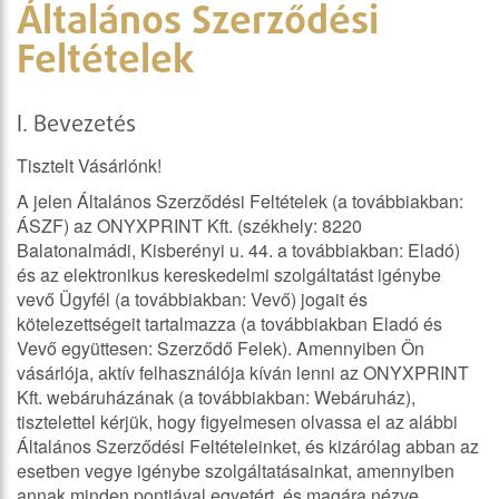
Általános Szerződési
Feltételek
I. Bevezetés
Tisztelt Vásárlónk!
A jelen Általános Szerződési Feltételek (a továbbiakban:
ÁSZF) az ONYXPRINT Kft. (székhely: 8220
Balatonalmádi, Kisberényi u. 44. a továbbiakban: Eladó)
és az elektronikus kereskedelmi szolgáltatást igénybe
vevő Ügyfél (a továbbiakban: Vevő) jogait és
kötelezettségeit tartalmazza (a továbbiakban Eladó és
Vevő együttesen: Szerződő Felek). Amennyiben Ön
vásárlója, aktív felhasználója kíván lenni az ONYXPRINT
Kft. webáruházának (a továbbiakban: Webáruház),
tisztelettel kérjük, hogy figyelmesen olvassa el az alábbi
Általános Szerződési Feltételeinket, és kizárólag abban az
esetben vegye igénybe szolgáltatásainkat, amennyiben
annak minden pontjával egyetért, és magára nézve